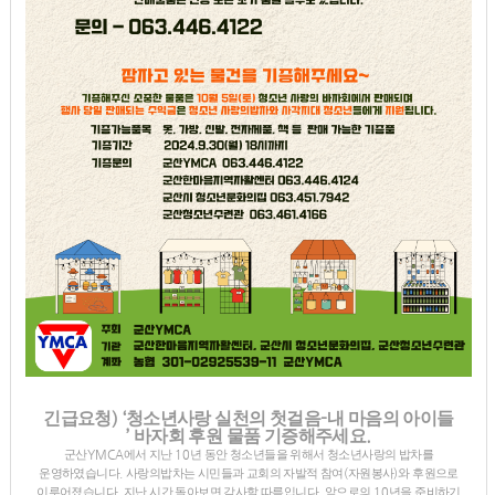
) ‘
-
긴급요청
청소년사랑 실천의 첫걸음
내 마음의 아이들
’
.
바자회 후원 물품 기증해주세요
군산
YMCA
에서 지난
10
년 동안 청소년들을 위해서 청소년사랑의 밥차를
운영하였습니다
.
사랑의밥차는 시민들과 교회의 자발적 참여
(
자원봉사
)
와 후원으로
이루어졌습니다
.
지난 시간 돌아보면 감사할 따름입니다
.
앞으로의
10
년을 준비하기