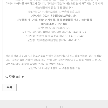
위해서 바자회를 개최하고자 합니다
.
여러분의 관심과 사랑으로 함께 해주시면 우리 지역
청소년들에게 큰 힘이 될 것입니다
.
군산
YMCA
이사장 소성호
,
사무총장 정훈 드림
기부기간
: 2024
년
9
월
30
일 오후
6
시까지
기부품목
:
옷
,
가방
,
신발
,
전자제품
,
책 등 생활물품 판매 가능한 물품
바자회 후원 기부연락처
군산
YMCA 063-446-4122
군산한마음지역자활센터
(
이도영센터장
)063-446-4124
군산시청소년문화의집
(
김보경관장
) 063-451-7942
군산청소년수련관
(
이원영관장
) 063-461-4166
생명과 평화의
YMCA
가 청소년들을 위해서 청소년사랑의 바자회를 아래와 같이 개최합
니다
.
청소년들의 건강한 성장을 돕기 위해 이번 청소년사랑의 바자회를 진행하고 하오니
바쁘시더라도 꼭 함께 참석해 주시기를 부탁 드립니다
.
군산
YMCA
이사장 소성호
,
사무총장 정훈 드림
댓글 (0) ▼
목록