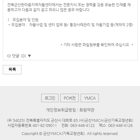
전북군산한마음지역자활센터에서는 전문지식 또는 경력을 갖춘 유능한 인재를 채
용하고자 다음과 같이 공고 하오니 많은 응모 바랍니다.
1. 모집분야 및 인원
* 모집분야 : 자활사업 및 센터 업무 등/ 통장사례관리 및 자활기업 등(계약직 2명)
* 기타 사항은 파일첨부를 확인하여 주십시오. *
댓글 (0) ▼
목록
로그인
PC버전
YMCA
개인정보취급방침
회원약관
(우:54025) 전북특별자치도 군산시 대학로 65 (사)군산YMCA(군산기독교청년회)
사업자등록번호 401-82-09011
전화: 063-446-4122
팩스: 063-446-4126
Copyright © 군산YMCA(기독교청년회). All rights reserved.