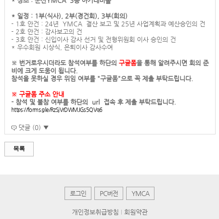
* 장소 : 군산YMCA 3층 아카데미홀
* 일정 : 1부(식사), 2부(경건회), 3부(회의)
- 1호 안건 : 24년 YMCA 결산 보고 및 25년 사업계획과 예산승인의 건
- 2호 안건 : 감사보고의 건
- 3호 안건 : 신입이사 감사 선거 및 전형위원회 이사 승인의 건
* 우수회원 시상식, 은퇴이사 감사수여
※ 번거로우시더라도 참석여부를 하단의
구글폼
을 통해 알려주시면 회의 준
비에 크게 도움이 됩니다.
참석을 못하실 경우 위임 여부를 "구글폼"으로 꼭 제출 부탁드립니다.
※ 구글폼 주소 안내
- 참석 및 불참 여부를 하단의 url 접속 후 제출 부탁드립니다.
https://forms.gle/RzSjVrDWMJGs5QVq6
댓글 (0) ▼
목록
로그인
PC버전
YMCA
개인정보취급방침
회원약관