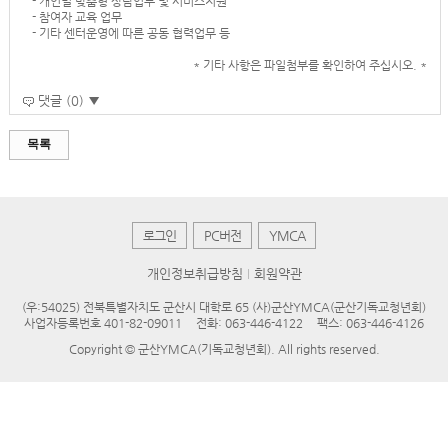
- 개인별 맞춤형 상담업무 및 서비스지원
- 참여자 교육 업무
- 기타 센터운영에 따른 공동 협력업무 등
* 기타 사항은 파일첨부를 확인하여 주십시오. *
댓글 (0) ▼
목록
로그인
PC버전
YMCA
개인정보취급방침
회원약관
(우:54025) 전북특별자치도 군산시 대학로 65 (사)군산YMCA(군산기독교청년회)
사업자등록번호 401-82-09011
전화: 063-446-4122
팩스: 063-446-4126
Copyright © 군산YMCA(기독교청년회). All rights reserved.