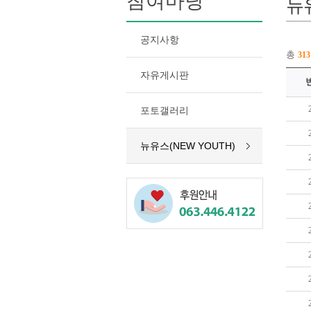
참여마당
뉴유
공지사항
총
313
자유게시판
포토갤러리
뉴유스(NEW YOUTH)