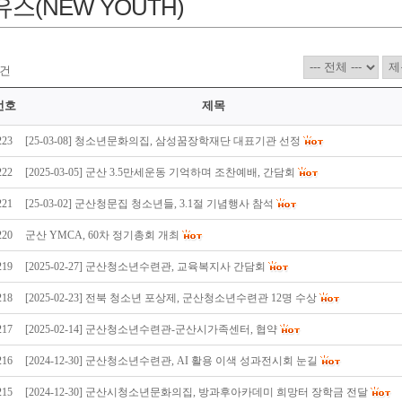
스(NEW YOUTH)
건
번호
제목
223
[25-03-08] 청소년문화의집, 삼성꿈장학재단 대표기관 선정
222
[2025-03-05] 군산 3.5만세운동 기억하며 조찬예배, 간담회
221
[25-03-02] 군산청문집 청소년들, 3.1절 기념행사 참석
220
군산 YMCA, 60차 정기총회 개최
219
[2025-02-27] 군산청소년수련관, 교육복지사 간담회
218
[2025-02-23] 전북 청소년 포상제, 군산청소년수련관 12명 수상
217
[2025-02-14] 군산청소년수련관-군산시가족센터, 협약
216
[2024-12-30] 군산청소년수련관, AI 활용 이색 성과전시회 눈길
215
[2024-12-30] 군산시청소년문화의집, 방과후아카데미 희망터 장학금 전달